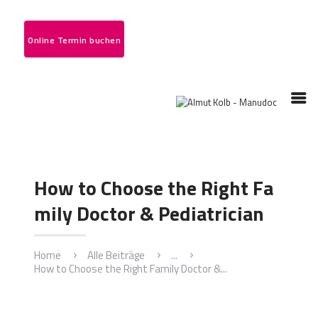
STARTSEITE
Online Termin buchen
LEISTUNGSSPEKTRUM
ÜBER MICH
IHRE MEINUNG
KONTAKT
How to Choose the Right Fa
mily Doctor & Pediatrician
Home
Alle Beiträge
...
How to Choose the Right Family Doctor &...