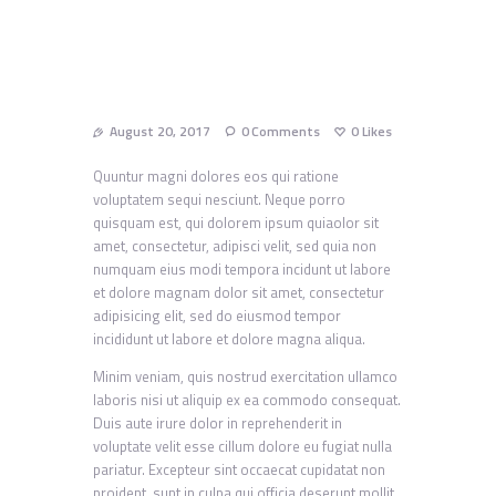
August 20, 2017
0
Comments
0
Likes
Quuntur magni dolores eos qui ratione
voluptatem sequi nesciunt. Neque porro
quisquam est, qui dolorem ipsum quiaolor sit
amet, consectetur, adipisci velit, sed quia non
numquam eius modi tempora incidunt ut labore
et dolore magnam dolor sit amet, consectetur
adipisicing elit, sed do eiusmod tempor
incididunt ut labore et dolore magna aliqua.
Minim veniam, quis nostrud exercitation ullamco
laboris nisi ut aliquip ex ea commodo consequat.
Duis aute irure dolor in reprehenderit in
voluptate velit esse cillum dolore eu fugiat nulla
pariatur. Excepteur sint occaecat cupidatat non
proident, sunt in culpa qui officia deserunt mollit