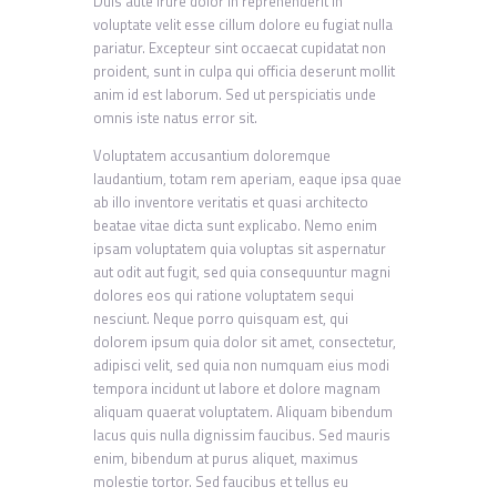
Duis aute irure dolor in reprehenderit in
voluptate velit esse cillum dolore eu fugiat nulla
pariatur. Excepteur sint occaecat cupidatat non
proident, sunt in culpa qui officia deserunt mollit
anim id est laborum. Sed ut perspiciatis unde
omnis iste natus error sit.
Voluptatem accusantium doloremque
laudantium, totam rem aperiam, eaque ipsa quae
ab illo inventore veritatis et quasi architecto
beatae vitae dicta sunt explicabo. Nemo enim
ipsam voluptatem quia voluptas sit aspernatur
aut odit aut fugit, sed quia consequuntur magni
dolores eos qui ratione voluptatem sequi
nesciunt. Neque porro quisquam est, qui
dolorem ipsum quia dolor sit amet, consectetur,
adipisci velit, sed quia non numquam eius modi
tempora incidunt ut labore et dolore magnam
aliquam quaerat voluptatem. Aliquam bibendum
lacus quis nulla dignissim faucibus. Sed mauris
enim, bibendum at purus aliquet, maximus
molestie tortor. Sed faucibus et tellus eu