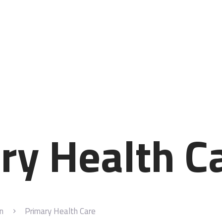
STARTSEITE
LEISTUNGSSPEKTRUM
ÜBER MICH
IHRE MEINUNG
KONTAKT
ry Health C
n
Primary Health Care